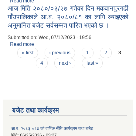
Read more
about आ. व. २०७९/०८० सम्पति विवरण पेश गर्ने सम्बन्धी
आज मिति २०८०/०३/२७ गतेका दिन मकवानपुरगढी
सूचना ।
गाँउपालिकाले आ.व. २०८०/८१ का लागि ल्‍याइएको
अनुमानित बजेट सर्वसम्‍मत पारित भएको छ ।
Submitted on:
Wed, 07/12/2023 - 19:56
Read more
about आज मिति २०८०/०३/२७ गतेका दिन मकवानपुरगढी
Pages
गाँउपालिकाले आ.व. २०८०/८१ का लागि ल्‍याइएको अनुमानित
« first
‹ previous
1
2
3
बजेट सर्वसम्‍मत पारित भएको छ ।
4
next ›
last »
बजेट तथा कार्यक्रम
आ.व. २०८३-०८४ को वार्षिक नीति कार्यक्रम तथा बजेट
मिति:
06/25/2026 - 09:27