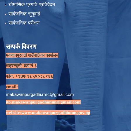
चौमासिक प्रगति प्रतिवेदन
सार्वजनिक सुनुवाई
सार्वजनिक परीक्षण
सम्पर्क विवरण
मकवानपुरगढी गाउँपालिका कार्यालय
मक्रन्चुली, वडा नं ३
फोन: +९७७ ९८५५०८८९६६
email:
makawanpurgadhi.rmc@gmail.com
ito.makawanpurgadhimun@gmail.com
website:
www.makawanpurgadhimun.gov.np