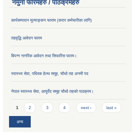
नमुना फारमहरु / पाठक्रमहरु
कार्यसम्पादन मूल्याङ्कन फाराम (करार कर्मचारीका लागि)
तहवृद्धि आवेदन फारम
बिपन्‍न नागरिक आवेदन तथा सिफारिस फारम।
स्वास्थ्य सेवा, पब्लिक हेल्‍थ समूह, चौथो तह अनमी पद
नेपाल स्वास्थ्य सेवा, आयूर्वेद समूह चौथो तहको पाठक्रम।
Pages
1
2
3
4
next ›
last »
अन्य