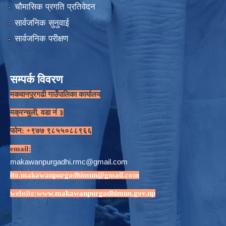
चौमासिक प्रगति प्रतिवेदन
सार्वजनिक सुनुवाई
सार्वजनिक परीक्षण
सम्पर्क विवरण
मकवानपुरगढी गाउँपालिका कार्यालय
मक्रन्चुली, वडा नं ३
फोन: +९७७ ९८५५०८८९६६
email:
makawanpurgadhi.rmc@gmail.com
ito.makawanpurgadhimun@gmail.com
website:
www.makawanpurgadhimun.gov.np