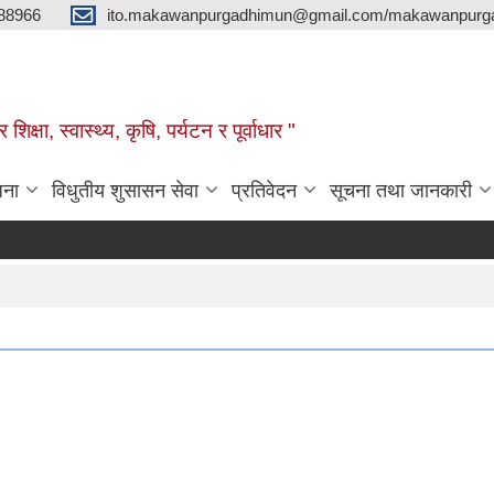
88966
ito.makawanpurgadhimun@gmail.com/makawanpurg
ा, स्‍वास्‍थ्‍य, कृषि, पर्यटन र पूर्वाधार "
जना
विधुतीय शुसासन सेवा
प्रतिवेदन
सूचना तथा जानकारी