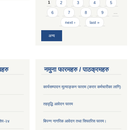
Pages
1
2
3
4
5
6
7
8
9
…
next ›
last »
अन्य
यहरु
नमुना फारमहरु / पाठक्रमहरु
कार्यसम्पादन मूल्याङ्कन फाराम (करार कर्मचारीका लागि)
तहवृद्धि आवेदन फारम
सिर-२४
बिपन्‍न नागरिक आवेदन तथा सिफारिस फारम।