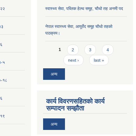
-२२
स्वास्थ्य सेवा, पब्लिक हेल्‍थ समूह, चौथो तह अनमी पद
१३
नेपाल स्वास्थ्य सेवा, आयूर्वेद समूह चौथो तहको
पाठक्रम।
-६
Pages
1
2
3
4
next ›
last »
१-५
अन्य
१०-१८
-६
कार्य विवरणसहितको कार्य
सम्पादन सम्झौता
-१९
अन्य