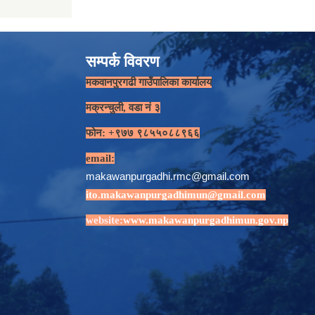
सम्पर्क विवरण
मकवानपुरगढी गाउँपालिका कार्यालय
मक्रन्चुली, वडा नं ३
फोन: +९७७ ९८५५०८८९६६
email:
makawanpurgadhi.rmc@gmail.com
ito.makawanpurgadhimun@gmail.com
website:
www.makawanpurgadhimun.gov.np