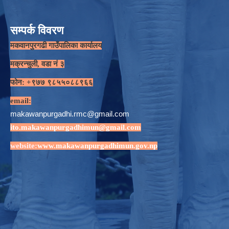
सम्पर्क विवरण
मकवानपुरगढी गाउँपालिका कार्यालय
मक्रन्चुली, वडा नं ३
फोन: +९७७ ९८५५०८८९६६
email:
makawanpurgadhi.rmc@gmail.com
ito.makawanpurgadhimun@gmail.com
website:
www.makawanpurgadhimun.gov.np