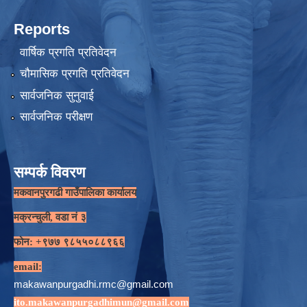
Reports
वार्षिक प्रगति प्रतिवेदन
चौमासिक प्रगति प्रतिवेदन
सार्वजनिक सुनुवाई
सार्वजनिक परीक्षण
सम्पर्क विवरण
मकवानपुरगढी गाउँपालिका कार्यालय
मक्रन्चुली, वडा नं ३
फोन: +९७७ ९८५५०८८९६६
email:
makawanpurgadhi.rmc@gmail.com
ito.makawanpurgadhimun@gmail.com