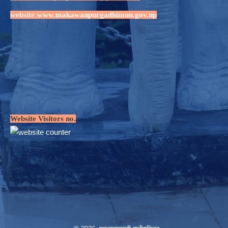
website:
www.makawanpurgadhimun.gov.np
Website Visitors no.