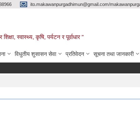
88966
ito.makawanpurgadhimun@gmail.com/makawanpurg
ा, स्‍वास्‍थ्‍य, कृषि, पर्यटन र पूर्वाधार "
जना
विधुतीय शुसासन सेवा
प्रतिवेदन
सूचना तथा जानकारी