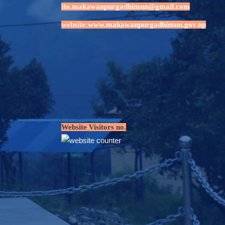
ito.makawanpurgadhimun@gmail.com
website:
www.makawanpurgadhimun.gov.np
Website Visitors no.