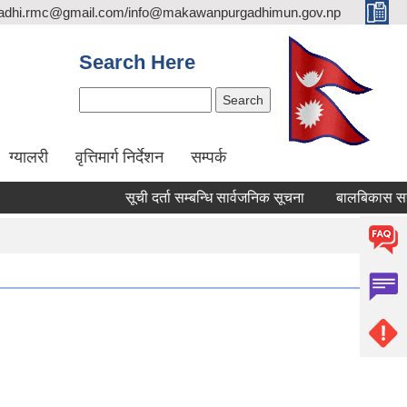
adhi.rmc@gmail.com/info@makawanpurgadhimun.gov.np
Search Here
Search
ग्यालरी
वृत्तिमार्ग निर्देशन
सम्पर्क
सूची दर्ता सम्बन्धि सार्वजनिक सूचना
बालबिकास सहजकर्ता पद