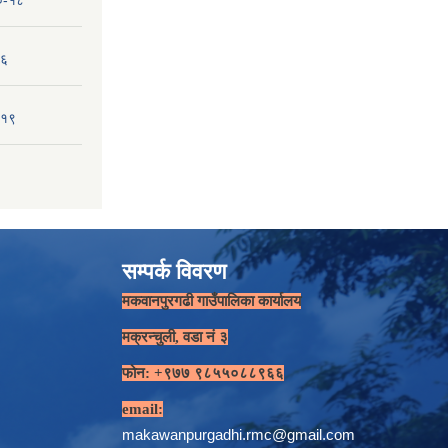
१०-१८
-६
-१९
सम्पर्क विवरण
मकवानपुरगढी गाउँपालिका कार्यालय
मक्रन्चुली, वडा नं ३
फोन: +९७७ ९८५५०८८९६६
email:
makawanpurgadhi.rmc@gmail.com