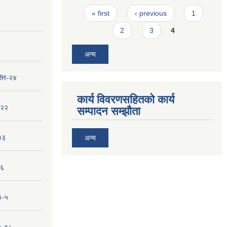
Pages
« first
‹ previous
1
2
3
4
अन्य
सिर-२४
कार्य विवरणसहितको कार्य
-२२
सम्पादन सम्झौता
१३
अन्य
-६
१-५