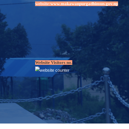
website:
www.makawanpurgadhimun.gov.np
Website Visitors no.