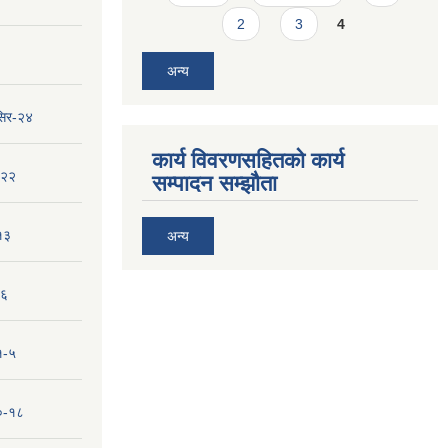
2
3
4
अन्य
सिर-२४
कार्य विवरणसहितको कार्य
-२२
सम्पादन सम्झौता
१३
अन्य
-६
१-५
१०-१८