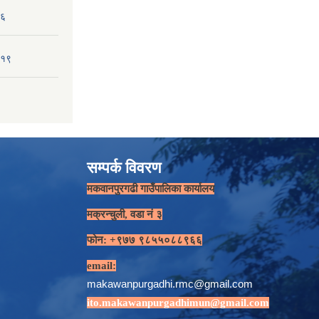
-६
-१९
सम्पर्क विवरण
मकवानपुरगढी गाउँपालिका कार्यालय
मक्रन्चुली, वडा नं ३
फोन: +९७७ ९८५५०८८९६६
email:
makawanpurgadhi.rmc@gmail.com
ito.makawanpurgadhimun@gmail.com