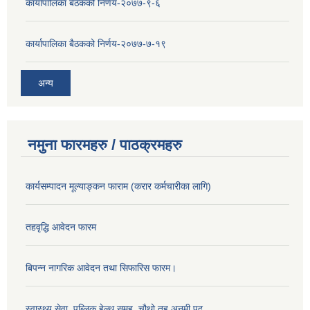
कार्यापालिका बैठकको निर्णय-२०७७-९-६
कार्यापालिका बैठकको निर्णय-२०७७-७-१९
अन्य
नमुना फारमहरु / पाठक्रमहरु
कार्यसम्पादन मूल्याङ्कन फाराम (करार कर्मचारीका लागि)
तहवृद्धि आवेदन फारम
बिपन्‍न नागरिक आवेदन तथा सिफारिस फारम।
स्वास्थ्य सेवा, पब्लिक हेल्‍थ समूह, चौथो तह अनमी पद