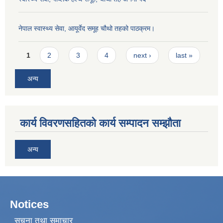
नेपाल स्वास्थ्य सेवा, आयूर्वेद समूह चौथो तहको पाठक्रम।
Pages
1
2
3
4
next ›
last »
अन्य
कार्य विवरणसहितको कार्य सम्पादन सम्झौता
अन्य
Notices
सूचना तथा समाचार