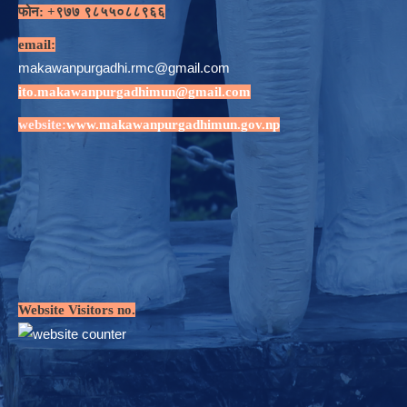
फोन: +९७७ ९८५५०८८९६६
email:
makawanpurgadhi.rmc@gmail.com
ito.makawanpurgadhimun@gmail.com
website:
www.makawanpurgadhimun.gov.np
Website Visitors no.