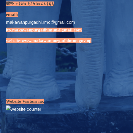
फोन: +९७७ ९८५५०८८९६६
email:
makawanpurgadhi.rmc@gmail.com
ito.makawanpurgadhimun@gmail.com
website:
www.makawanpurgadhimun.gov.np
Website Visitors no.