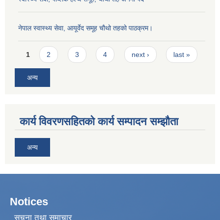
नेपाल स्वास्थ्य सेवा, आयूर्वेद समूह चौथो तहको पाठक्रम।
Pages
1
2
3
4
next ›
last »
अन्य
कार्य विवरणसहितको कार्य सम्पादन सम्झौता
अन्य
Notices
सूचना तथा समाचार