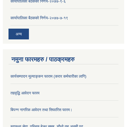
कार्यापालिका बैठकको निर्णय-२०७७-९-६
कार्यापालिका बैठकको निर्णय-२०७७-७-१९
अन्य
नमुना फारमहरु / पाठक्रमहरु
कार्यसम्पादन मूल्याङ्कन फाराम (करार कर्मचारीका लागि)
तहवृद्धि आवेदन फारम
बिपन्‍न नागरिक आवेदन तथा सिफारिस फारम।
स्वास्थ्य सेवा, पब्लिक हेल्‍थ समूह, चौथो तह अनमी पद