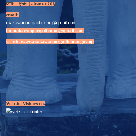
फोन: +९७७ ९८५५०८८९६६
email:
makawanpurgadhi.rmc@gmail.com
ito.makawanpurgadhimun@gmail.com
website:
www.makawanpurgadhimun.gov.np
Website Visitors no.