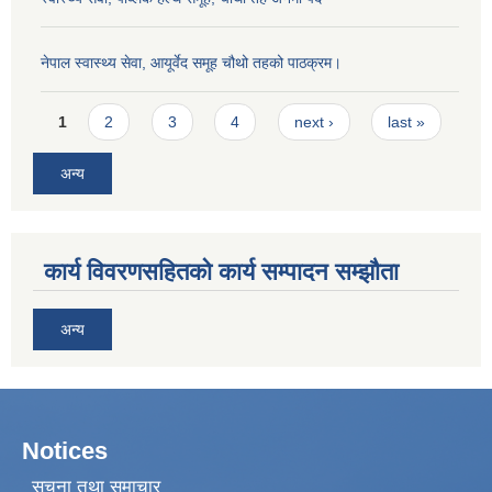
नेपाल स्वास्थ्य सेवा, आयूर्वेद समूह चौथो तहको पाठक्रम।
Pages
1
2
3
4
next ›
last »
अन्य
कार्य विवरणसहितको कार्य सम्पादन सम्झौता
अन्य
Notices
सूचना तथा समाचार