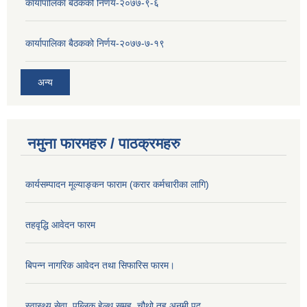
कार्यापालिका बैठकको निर्णय-२०७७-९-६
कार्यापालिका बैठकको निर्णय-२०७७-७-१९
अन्य
नमुना फारमहरु / पाठक्रमहरु
कार्यसम्पादन मूल्याङ्कन फाराम (करार कर्मचारीका लागि)
तहवृद्धि आवेदन फारम
बिपन्‍न नागरिक आवेदन तथा सिफारिस फारम।
स्वास्थ्य सेवा, पब्लिक हेल्‍थ समूह, चौथो तह अनमी पद