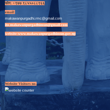
फोन: +९७७ ९८५५०८८९६६
email:
makawanpurgadhi.rmc@gmail.com
ito.makawanpurgadhimun@gmail.com
website:
www.makawanpurgadhimun.gov.np
Website Visitors no.