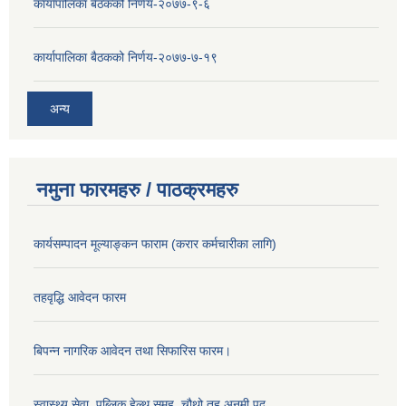
कार्यापालिका बैठकको निर्णय-२०७७-९-६
कार्यापालिका बैठकको निर्णय-२०७७-७-१९
अन्य
नमुना फारमहरु / पाठक्रमहरु
कार्यसम्पादन मूल्याङ्कन फाराम (करार कर्मचारीका लागि)
तहवृद्धि आवेदन फारम
बिपन्‍न नागरिक आवेदन तथा सिफारिस फारम।
स्वास्थ्य सेवा, पब्लिक हेल्‍थ समूह, चौथो तह अनमी पद