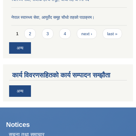
नेपाल स्वास्थ्य सेवा, आयूर्वेद समूह चौथो तहको पाठक्रम।
Pages
1
2
3
4
next ›
last »
अन्य
कार्य विवरणसहितको कार्य सम्पादन सम्झौता
अन्य
Notices
सूचना तथा समाचार