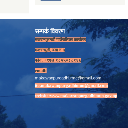
सम्पर्क विवरण
मकवानपुरगढी गाउँपालिका कार्यालय
मक्रन्चुली, वडा नं ३
फोन: +९७७ ९८५५०८८९६६
email:
makawanpurgadhi.rmc@gmail.com
ito.makawanpurgadhimun@gmail.com
website:
www.makawanpurgadhimun.gov.np