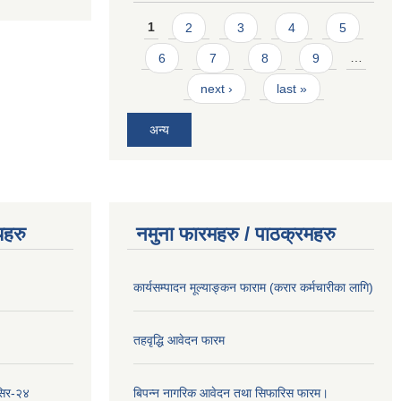
Pages
1
2
3
4
5
6
7
8
9
…
next ›
last »
अन्य
यहरु
नमुना फारमहरु / पाठक्रमहरु
कार्यसम्पादन मूल्याङ्कन फाराम (करार कर्मचारीका लागि)
तहवृद्धि आवेदन फारम
सिर-२४
बिपन्‍न नागरिक आवेदन तथा सिफारिस फारम।