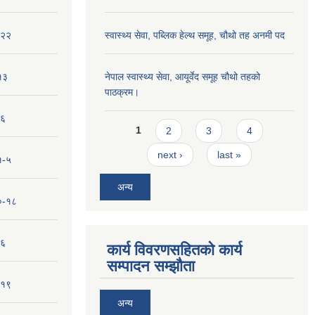
-२२
स्वास्थ्य सेवा, पब्लिक हेल्‍थ समूह, चौथो तह अनमी पद
१३
नेपाल स्वास्थ्य सेवा, आयूर्वेद समूह चौथो तहको
पाठक्रम।
-६
Pages
1
2
3
4
next ›
last »
१-५
अन्य
१०-१८
-६
कार्य विवरणसहितको कार्य
सम्पादन सम्झौता
-१९
अन्य