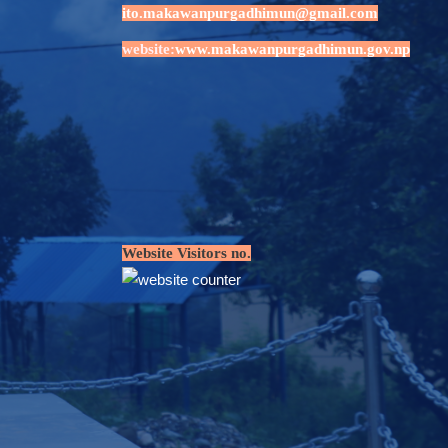
ito.makawanpurgadhimun@gmail.com
website:
www.makawanpurgadhimun.gov.np
Website Visitors no.