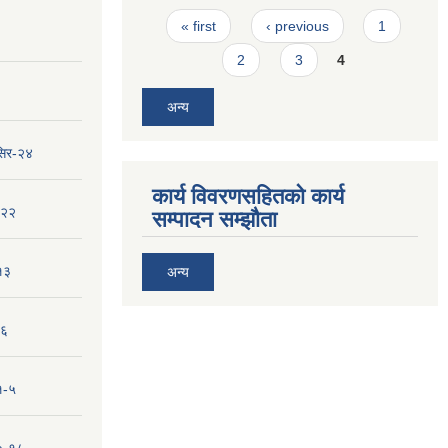
Pages
« first
‹ previous
1
2
3
4
अन्य
सिर-२४
कार्य विवरणसहितको कार्य
-२२
सम्पादन सम्झौता
१३
अन्य
-६
१-५