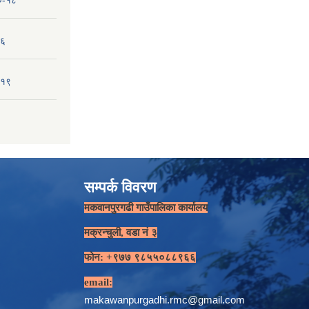
१०-१८
-६
-१९
सम्पर्क विवरण
मकवानपुरगढी गाउँपालिका कार्यालय
मक्रन्चुली, वडा नं ३
फोन: +९७७ ९८५५०८८९६६
email:
makawanpurgadhi.rmc@gmail.com