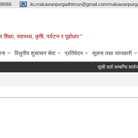
88966
ito.makawanpurgadhimun@gmail.com/makawanpurg
ा, स्‍वास्‍थ्‍य, कृषि, पर्यटन र पूर्वाधार "
जना
विधुतीय शुसासन सेवा
प्रतिवेदन
सूचना तथा जानकारी
सूची दर्ता सम्बन्धि सार्वजनिक स