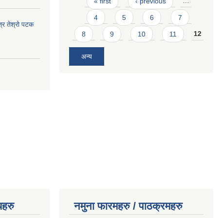
« first
‹ previous
…
4
5
6
7
त्र तेश्रो पटक
8
9
10
11
12
अन्य
यहरु
नमुना फारमहरु / पाठक्रमहरु