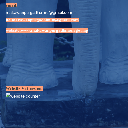
email:
makawanpurgadhi.rmc@gmail.com
ito.makawanpurgadhimun@gmail.com
website:
www.makawanpurgadhimun.gov.np
Website Visitors no.