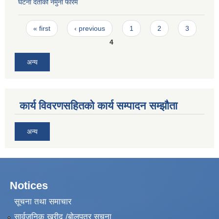
घटना दर्ताको नमुना फारम
Pages
« first
‹ previous
1
2
3
4
अन्य
कार्य विवरणसहितको कार्य सम्पादन सम्झौता
अन्य
Notices
सूचना तथा समाचार
सार्वजनिक खरीद /बोलपत्र सूचना