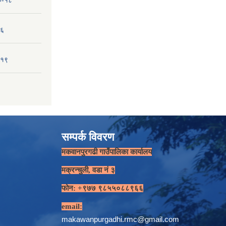
१०-१८
-६
-१९
सम्पर्क विवरण
मकवानपुरगढी गाउँपालिका कार्यालय
मक्रन्चुली, वडा नं ३
फोन: +९७७ ९८५५०८८९६६
email:
makawanpurgadhi.rmc@gmail.com