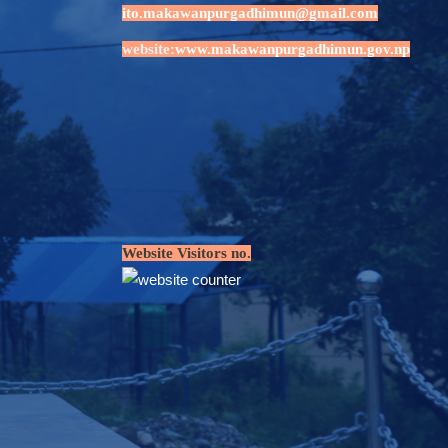
ito.makawanpurgadhimun@gmail.com
website:
www.makawanpurgadhimun.gov.np
Website Visitors no.