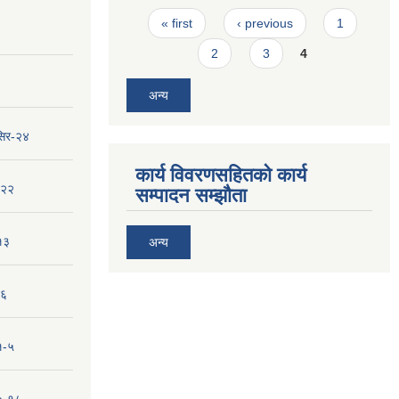
Pages
« first
‹ previous
1
2
3
4
अन्य
सिर-२४
कार्य विवरणसहितको कार्य
-२२
सम्पादन सम्झौता
१३
अन्य
-६
१-५