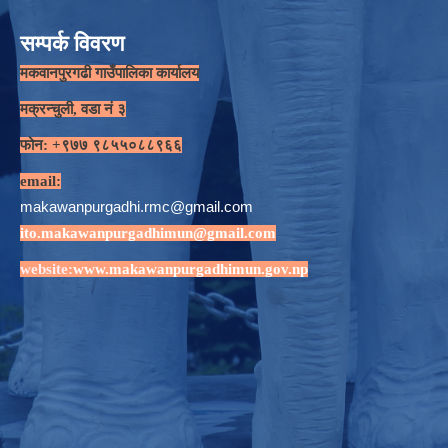
सम्पर्क विवरण
मकवानपुरगढी गाउँपालिका कार्यालय
मक्रन्चुली, वडा नं ३
फोन: +९७७ ९८५५०८८९६६
email:
makawanpurgadhi.rmc@gmail.com
ito.makawanpurgadhimun@gmail.com
website:
www.makawanpurgadhimun.gov.np