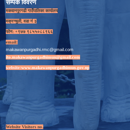
सम्पर्क विवरण
मकवानपुरगढी गाउँपालिका कार्यालय
मक्रन्चुली, वडा नं ३
फोन: +९७७ ९८५५०८८९६६
email:
makawanpurgadhi.rmc@gmail.com
ito.makawanpurgadhimun@gmail.com
website:
www.makawanpurgadhimun.gov.np
Website Visitors no.