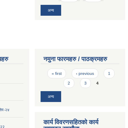
अन्य
यहरु
नमुना फारमहरु / पाठक्रमहरु
Pages
« first
‹ previous
1
2
3
4
अन्य
सिर-२४
कार्य विवरणसहितको कार्य
-२२