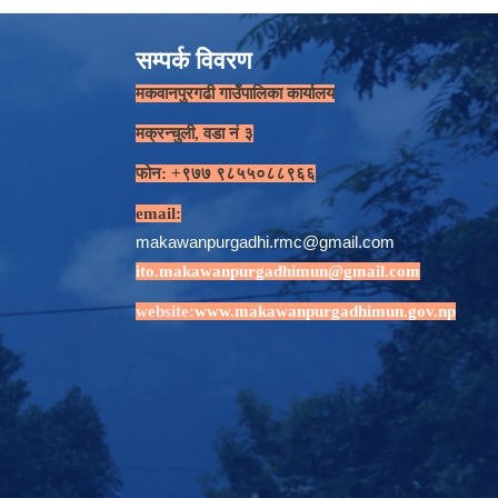
सम्पर्क विवरण
मकवानपुरगढी गाउँपालिका कार्यालय
मक्रन्चुली, वडा नं ३
फोन: +९७७ ९८५५०८८९६६
email:
makawanpurgadhi.rmc@gmail.com
ito.makawanpurgadhimun@gmail.com
website:
www.makawanpurgadhimun.gov.np