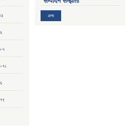
सम्पादन सम्झौता
१३
अन्य
-६
१-५
१०-१८
-६
-१९