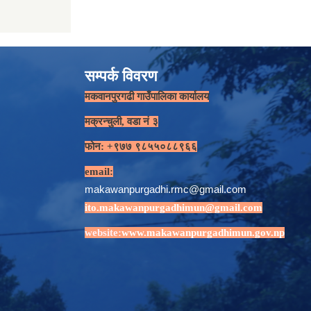
सम्पर्क विवरण
मकवानपुरगढी गाउँपालिका कार्यालय
मक्रन्चुली, वडा नं ३
फोन: +९७७ ९८५५०८८९६६
email:
makawanpurgadhi.rmc@gmail.com
ito.makawanpurgadhimun@gmail.com
website:
www.makawanpurgadhimun.gov.np