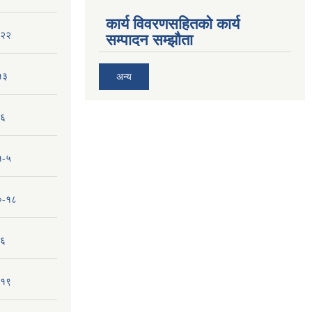
कार्य विवरणसहितको कार्य
-२२
सम्पादन सम्झौता
१३
अन्य
-६
१-५
१०-१८
-६
-१९