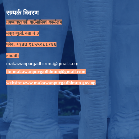
सम्पर्क विवरण
मकवानपुरगढी गाउँपालिका कार्यालय
मक्रन्चुली, वडा नं ३
फोन: +९७७ ९८५५०८८९६६
email:
makawanpurgadhi.rmc@gmail.com
ito.makawanpurgadhimun@gmail.com
website:
www.makawanpurgadhimun.gov.np