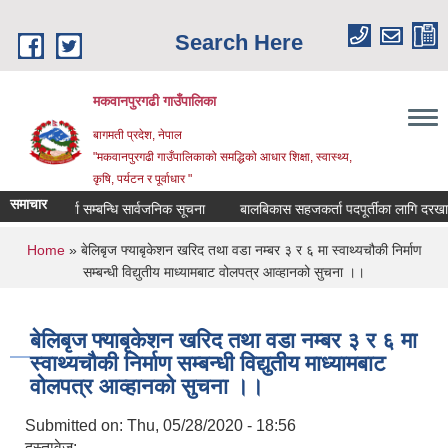
Skip to main content
Search Here
मकवानपुरगढी गाउँपालिका
बागमती प्रदेश, नेपाल
"मकवानपुरगढी गाउँपालिकाको समद्धिको आधार शिक्षा, स्‍वास्‍थ्‍य,
कृषि, पर्यटन र पूर्वाधार "
समाचार
सूची दर्ता सम्बन्धि सार्वजनिक सूचना
बालबिकास सहजकर्ता पदपूर्तीका लागि दरखास्त सम
You are here
Home
» बेलिबृज फ्याबृकेशन खरिद तथा वडा नम्बर ३ र ६ मा स्वाथ्यचौकी निर्माण
सम्बन्धी विद्युतीय माध्यामबाट वोलपत्र आव्हानको सुचना ।।
बेलिबृज फ्याबृकेशन खरिद तथा वडा नम्बर ३ र ६ मा
स्वाथ्यचौकी निर्माण सम्बन्धी विद्युतीय माध्यामबाट
वोलपत्र आव्हानको सुचना ।।
Submitted on:
Thu, 05/28/2020 - 18:56
दस्तावेज: