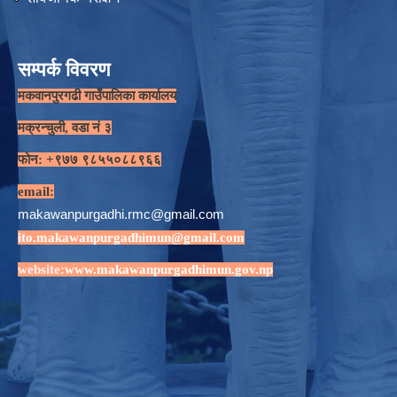
सम्पर्क विवरण
मकवानपुरगढी गाउँपालिका कार्यालय
मक्रन्चुली, वडा नं ३
फोन: +९७७ ९८५५०८८९६६
email:
makawanpurgadhi.rmc@gmail.com
ito.makawanpurgadhimun@gmail.com
website:
www.makawanpurgadhimun.gov.np