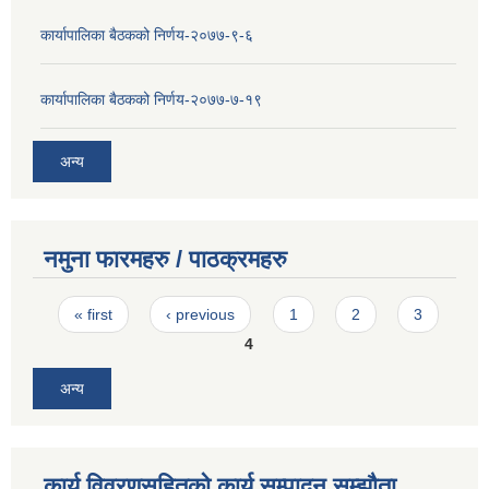
कार्यापालिका बैठकको निर्णय-२०७७-९-६
कार्यापालिका बैठकको निर्णय-२०७७-७-१९
अन्य
नमुना फारमहरु / पाठक्रमहरु
Pages
« first
‹ previous
1
2
3
4
अन्य
कार्य विवरणसहितको कार्य सम्पादन सम्झौता