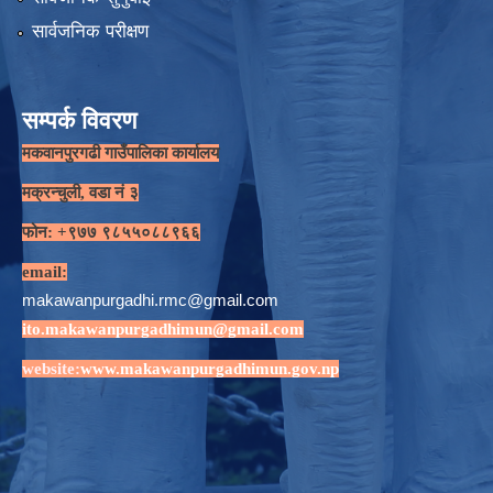
सार्वजनिक परीक्षण
सम्पर्क विवरण
मकवानपुरगढी गाउँपालिका कार्यालय
मक्रन्चुली, वडा नं ३
फोन: +९७७ ९८५५०८८९६६
email:
makawanpurgadhi.rmc@gmail.com
ito.makawanpurgadhimun@gmail.com
website:
www.makawanpurgadhimun.gov.np