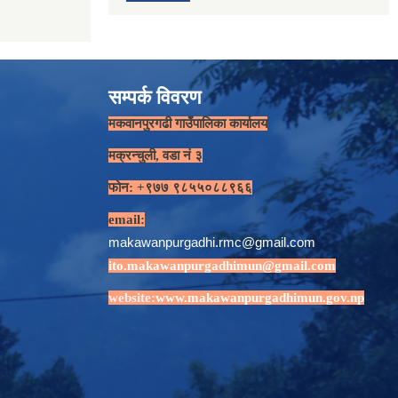
सम्पर्क विवरण
मकवानपुरगढी गाउँपालिका कार्यालय
मक्रन्चुली, वडा नं ३
फोन: +९७७ ९८५५०८८९६६
email:
makawanpurgadhi.rmc@gmail.com
ito.makawanpurgadhimun@gmail.com
website:
www.makawanpurgadhimun.gov.np