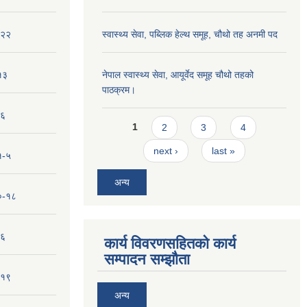
-२२
स्वास्थ्य सेवा, पब्लिक हेल्‍थ समूह, चौथो तह अनमी पद
१३
नेपाल स्वास्थ्य सेवा, आयूर्वेद समूह चौथो तहको
पाठक्रम।
-६
Pages
1
2
3
4
next ›
last »
१-५
अन्य
१०-१८
-६
कार्य विवरणसहितको कार्य
सम्पादन सम्झौता
-१९
अन्य