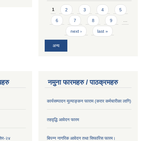
Pages
1
2
3
4
5
6
7
8
9
…
next ›
last »
अन्य
यहरु
नमुना फारमहरु / पाठक्रमहरु
कार्यसम्पादन मूल्याङ्कन फाराम (करार कर्मचारीका लागि)
तहवृद्धि आवेदन फारम
सिर-२४
बिपन्‍न नागरिक आवेदन तथा सिफारिस फारम।