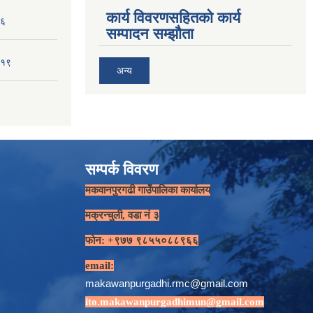
कार्य विवरणसहितको कार्य
-६
सम्पादन सम्झौता
-१९
अन्य
सम्पर्क विवरण
मकवानपुरगढी गाउँपालिका कार्यालय
मक्रन्चुली, वडा नं ३
फोन: +९७७ ९८५५०८८९६६
email:
makawanpurgadhi.rmc@gmail.com
ito.makawanpurgadhimun@gmail.com