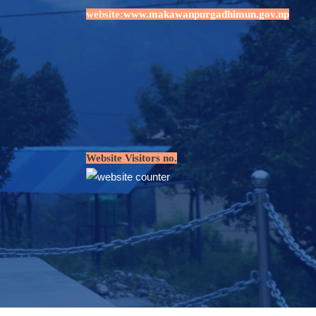
website:
www.makawanpurgadhimun.gov.np
Website Visitors no.