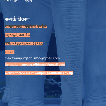
सार्वजनिक परीक्षण
सम्पर्क विवरण
मकवानपुरगढी गाउँपालिका कार्यालय
मक्रन्चुली, वडा नं ३
फोन: +९७७ ९८५५०८८९६६
email:
makawanpurgadhi.rmc@gmail.com
ito.makawanpurgadhimun@gmail.com
website:
www.makawanpurgadhimun.gov.np