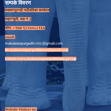
सम्पर्क विवरण
मकवानपुरगढी गाउँपालिका कार्यालय
मक्रन्चुली, वडा नं ३
फोन: +९७७ ९८५५०८८९६६
email:
makawanpurgadhi.rmc@gmail.com
ito.makawanpurgadhimun@gmail.com
website:
www.makawanpurgadhimun.gov.np
Website Visitors no.