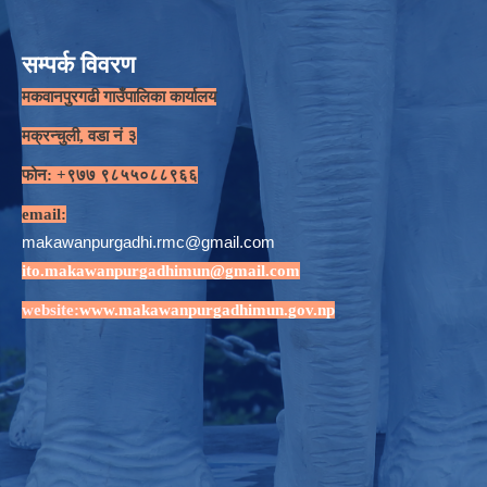
सम्पर्क विवरण
मकवानपुरगढी गाउँपालिका कार्यालय
मक्रन्चुली, वडा नं ३
फोन: +९७७ ९८५५०८८९६६
email:
makawanpurgadhi.rmc@gmail.com
ito.makawanpurgadhimun@gmail.com
website:
www.makawanpurgadhimun.gov.np