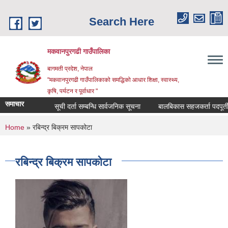
Skip to main content
Search Here
मकवानपुरगढी गाउँपालिका
बागमती प्रदेश, नेपाल
"मकवानपुरगढी गाउँपालिकाको समद्धिको आधार शिक्षा, स्‍वास्‍थ्‍य,
कृषि, पर्यटन र पूर्वाधार "
समाचार
सूची दर्ता सम्बन्धि सार्वजनिक सूचना
बालबिकास सहजकर्ता पदपूर्तीका ला
You are here
Home
» रबिन्द्र बिक्रम सापकोटा
रबिन्द्र बिक्रम सापकोटा