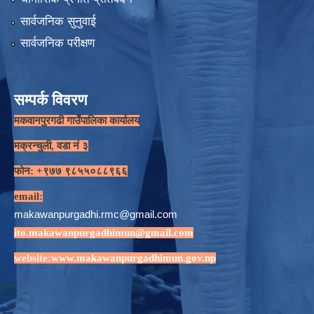
सार्वजनिक सुनुवाई
सार्वजनिक परीक्षण
सम्पर्क विवरण
मकवानपुरगढी गाउँपालिका कार्यालय
मक्रन्चुली, वडा नं ३
फोन: +९७७ ९८५५०८८९६६
email:
makawanpurgadhi.rmc@gmail.com
ito.makawanpurgadhimun@gmail.com
website:
www.makawanpurgadhimun.gov.np