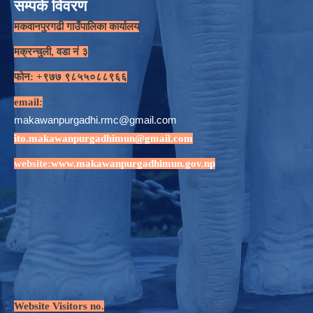
सम्पर्क विवरण
मकवानपुरगढी गाउँपालिका कार्यालय
मक्रन्चुली, वडा नं ३
फोन: +९७७ ९८५५०८८९६६
email:
makawanpurgadhi.rmc@gmail.com
ito.makawanpurgadhimun@gmail.com
website:
www.makawanpurgadhimun.gov.np
Website Visitors no.