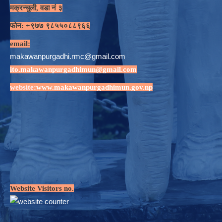
मक्रन्चुली, वडा नं ३
फोन: +९७७ ९८५५०८८९६६
email:
makawanpurgadhi.rmc@gmail.com
ito.makawanpurgadhimun@gmail.com
website:
www.makawanpurgadhimun.gov.np
Website Visitors no.