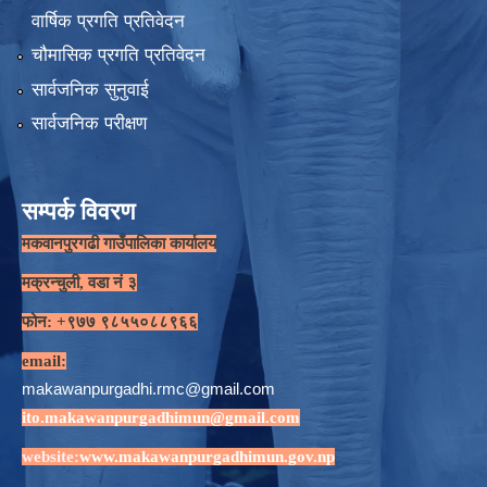
वार्षिक प्रगति प्रतिवेदन
चौमासिक प्रगति प्रतिवेदन
सार्वजनिक सुनुवाई
सार्वजनिक परीक्षण
सम्पर्क विवरण
मकवानपुरगढी गाउँपालिका कार्यालय
मक्रन्चुली, वडा नं ३
फोन: +९७७ ९८५५०८८९६६
email:
makawanpurgadhi.rmc@gmail.com
ito.makawanpurgadhimun@gmail.com
website:
www.makawanpurgadhimun.gov.np