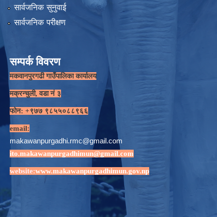
सार्वजनिक सुनुवाई
सार्वजनिक परीक्षण
सम्पर्क विवरण
मकवानपुरगढी गाउँपालिका कार्यालय
मक्रन्चुली, वडा नं ३
फोन: +९७७ ९८५५०८८९६६
email:
makawanpurgadhi.rmc@gmail.com
ito.makawanpurgadhimun@gmail.com
website:
www.makawanpurgadhimun.gov.np