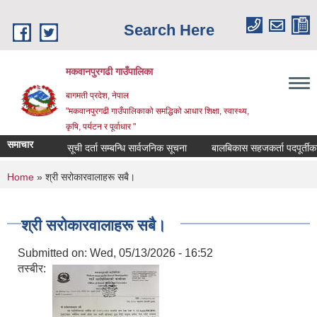
Skip to main content
Search Here
मकवानपुरगढी गाउँपालिका
बागमती प्रदेश, नेपाल
"मकवानपुरगढी गाउँपालिकाको समद्धिको आधार शिक्षा, स्‍वास्‍थ्‍य,
कृषि, पर्यटन र पूर्वाधार "
समाचार
सूची दर्ता सम्बन्धि सार्वजनिक सूचना
बालबिकास सहजकर्ता पदपूर्तीका लागि 
You are here
Home
» श्री सरोकारवालाहरू सबै।
श्री सरोकारवालाहरू सबै।
Submitted on:
Wed, 05/13/2026 - 16:52
तस्बीर: