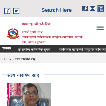
Skip to main content
Search Here
मकवानपुरगढी गाउँपालिका
बागमती प्रदेश, नेपाल
"मकवानपुरगढी गाउँपालिकाको समद्धिको आधार शिक्षा, स्‍वास्‍थ्‍य,
कृषि, पर्यटन र पूर्वाधार "
समाचार
सूची दर्ता सम्बन्धि सार्वजनिक सूचना
बालबिकास सहजकर्ता पदपूर्तीका लागि दरखास्त सम
You are here
Home
» सत्य नारायण साह
सत्य नारायण साह