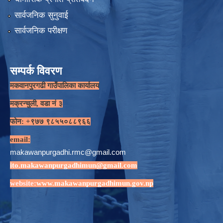
सार्वजनिक सुनुवाई
सार्वजनिक परीक्षण
सम्पर्क विवरण
मकवानपुरगढी गाउँपालिका कार्यालय
मक्रन्चुली, वडा नं ३
फोन: +९७७ ९८५५०८८९६६
email:
makawanpurgadhi.rmc@gmail.com
ito.makawanpurgadhimun@gmail.com
website:
www.makawanpurgadhimun.gov.np