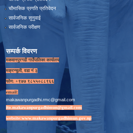
चौमासिक प्रगति प्रतिवेदन
सार्वजनिक सुनुवाई
सार्वजनिक परीक्षण
सम्पर्क विवरण
मकवानपुरगढी गाउँपालिका कार्यालय
मक्रन्चुली, वडा नं ३
फोन: +९७७ ९८५५०८८९६६
email:
makawanpurgadhi.rmc@gmail.com
ito.makawanpurgadhimun@gmail.com
website:
www.makawanpurgadhimun.gov.np