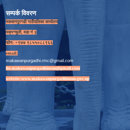
सम्पर्क विवरण
मकवानपुरगढी गाउँपालिका कार्यालय
मक्रन्चुली, वडा नं ३
फोन: +९७७ ९८५५०८८९६६
email:
makawanpurgadhi.rmc@gmail.com
ito.makawanpurgadhimun@gmail.com
website:
www.makawanpurgadhimun.gov.np