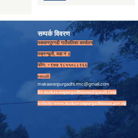
सम्पर्क विवरण
मकवानपुरगढी गाउँपालिका कार्यालय
मक्रन्चुली, वडा नं ३
फोन: +९७७ ९८५५०८८९६६
email:
makawanpurgadhi.rmc@gmail.com
ito.makawanpurgadhimun@gmail.com
website:
www.makawanpurgadhimun.gov.np