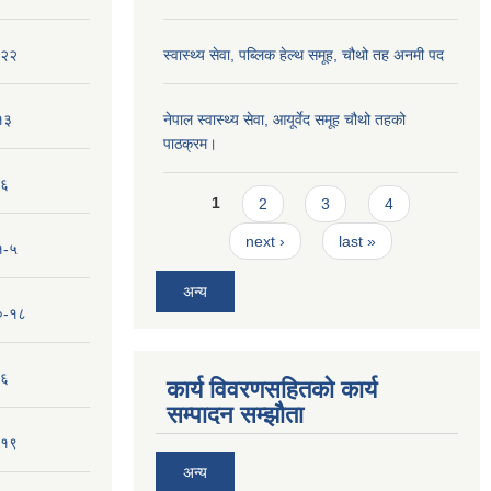
-२२
स्वास्थ्य सेवा, पब्लिक हेल्‍थ समूह, चौथो तह अनमी पद
१३
नेपाल स्वास्थ्य सेवा, आयूर्वेद समूह चौथो तहको
पाठक्रम।
-६
Pages
1
2
3
4
next ›
last »
१-५
अन्य
१०-१८
-६
कार्य विवरणसहितको कार्य
सम्पादन सम्झौता
-१९
अन्य