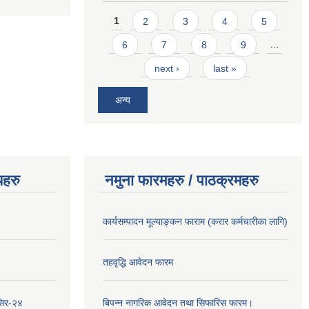
Pages
1
2
3
4
5
6
7
8
9
…
next ›
last »
अन्य
यहरु
नमुना फारमहरु / पाठक्रमहरु
कार्यसम्पादन मूल्याङ्कन फाराम (करार कर्मचारीका लागि)
तहवृद्धि आवेदन फारम
सिर-२४
बिपन्‍न नागरिक आवेदन तथा सिफारिस फारम।