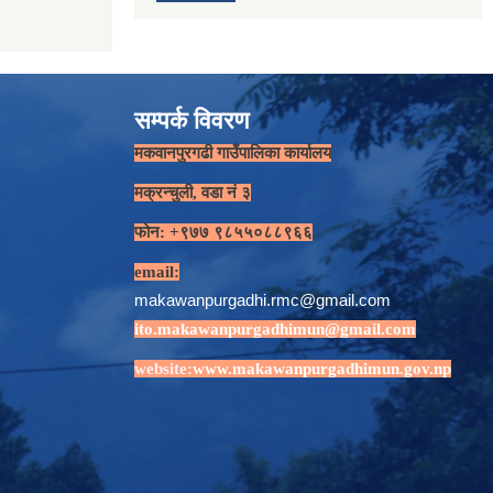
सम्पर्क विवरण
मकवानपुरगढी गाउँपालिका कार्यालय
मक्रन्चुली, वडा नं ३
फोन: +९७७ ९८५५०८८९६६
email:
makawanpurgadhi.rmc@gmail.com
ito.makawanpurgadhimun@gmail.com
website:
www.makawanpurgadhimun.gov.np