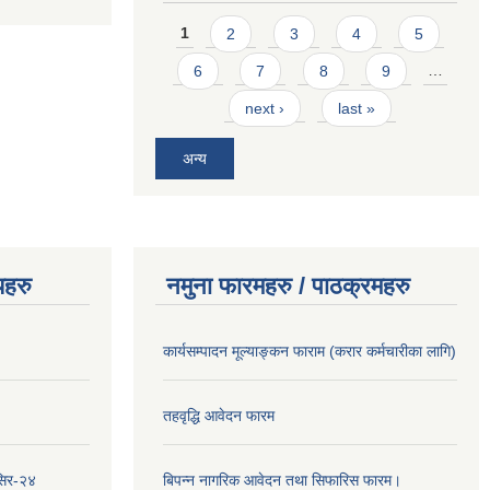
Pages
1
2
3
4
5
6
7
8
9
…
next ›
last »
अन्य
यहरु
नमुना फारमहरु / पाठक्रमहरु
कार्यसम्पादन मूल्याङ्कन फाराम (करार कर्मचारीका लागि)
तहवृद्धि आवेदन फारम
सिर-२४
बिपन्‍न नागरिक आवेदन तथा सिफारिस फारम।