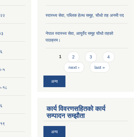
-२२
स्वास्थ्य सेवा, पब्लिक हेल्‍थ समूह, चौथो तह अनमी पद
१३
नेपाल स्वास्थ्य सेवा, आयूर्वेद समूह चौथो तहको
पाठक्रम।
-६
Pages
1
2
3
4
next ›
last »
१-५
अन्य
१०-१८
-६
कार्य विवरणसहितको कार्य
सम्पादन सम्झौता
-१९
अन्य