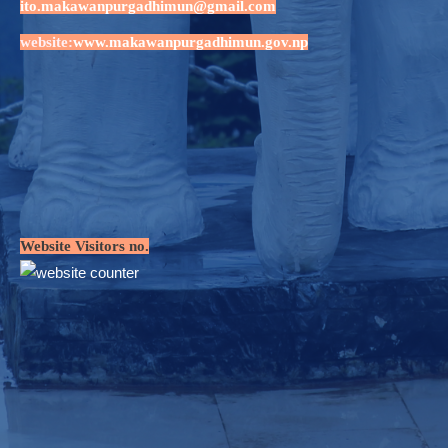
ito.makawanpurgadhimun@gmail.com
website:
www.makawanpurgadhimun.gov.np
Website Visitors no.