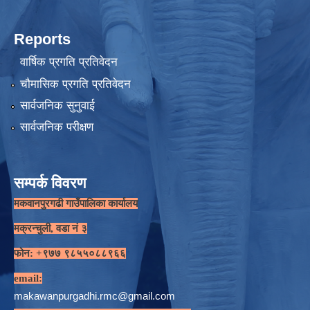
Reports
वार्षिक प्रगति प्रतिवेदन
चौमासिक प्रगति प्रतिवेदन
सार्वजनिक सुनुवाई
सार्वजनिक परीक्षण
सम्पर्क विवरण
मकवानपुरगढी गाउँपालिका कार्यालय
मक्रन्चुली, वडा नं ३
फोन: +९७७ ९८५५०८८९६६
email:
makawanpurgadhi.rmc@gmail.com