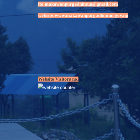
ito.makawanpurgadhimun@gmail.com
website:
www.makawanpurgadhimun.gov.np
Website Visitors no.