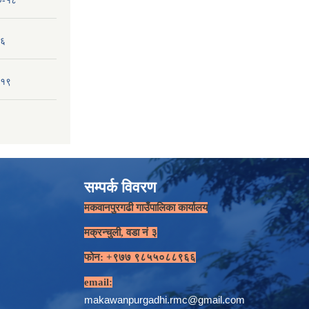
१०-१८
-६
-१९
सम्पर्क विवरण
मकवानपुरगढी गाउँपालिका कार्यालय
मक्रन्चुली, वडा नं ३
फोन: +९७७ ९८५५०८८९६६
email:
makawanpurgadhi.rmc@gmail.com