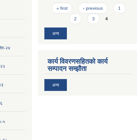
Pages
« first
‹ previous
1
2
3
4
अन्य
सिर-२४
कार्य विवरणसहितको कार्य
-२२
सम्पादन सम्झौता
१३
अन्य
-६
१-५