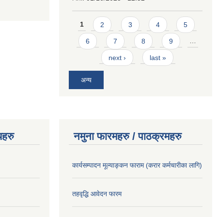
Pages
1
2
3
4
5
6
7
8
9
…
next ›
last »
अन्य
यहरु
नमुना फारमहरु / पाठक्रमहरु
कार्यसम्पादन मूल्याङ्कन फाराम (करार कर्मचारीका लागि)
तहवृद्धि आवेदन फारम