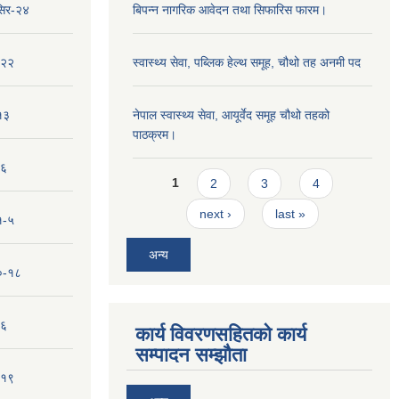
सिर-२४
बिपन्‍न नागरिक आवेदन तथा सिफारिस फारम।
-२२
स्वास्थ्य सेवा, पब्लिक हेल्‍थ समूह, चौथो तह अनमी पद
१३
नेपाल स्वास्थ्य सेवा, आयूर्वेद समूह चौथो तहको
पाठक्रम।
-६
Pages
1
2
3
4
next ›
last »
१-५
अन्य
१०-१८
-६
कार्य विवरणसहितको कार्य
सम्पादन सम्झौता
-१९