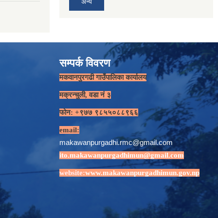
अन्य
सम्पर्क विवरण
मकवानपुरगढी गाउँपालिका कार्यालय
मक्रन्चुली, वडा नं ३
फोन: +९७७ ९८५५०८८९६६
email:
makawanpurgadhi.rmc@gmail.com
ito.makawanpurgadhimun@gmail.com
website:
www.makawanpurgadhimun.gov.np