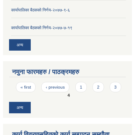
कार्यापालिका बैठकको निर्णय-२०७७-९-६
कार्यापालिका बैठकको निर्णय-२०७७-७-१९
अन्य
नमुना फारमहरु / पाठक्रमहरु
Pages
« first
‹ previous
1
2
3
4
अन्य
कार्य विवरणसहितको कार्य सम्पादन सम्झौता