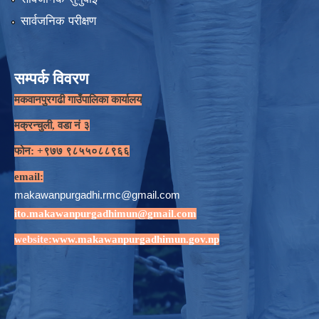
सार्वजनिक परीक्षण
सम्पर्क विवरण
मकवानपुरगढी गाउँपालिका कार्यालय
मक्रन्चुली, वडा नं ३
फोन: +९७७ ९८५५०८८९६६
email:
makawanpurgadhi.rmc@gmail.com
ito.makawanpurgadhimun@gmail.com
website:
www.makawanpurgadhimun.gov.np