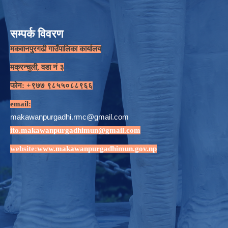
सम्पर्क विवरण
मकवानपुरगढी गाउँपालिका कार्यालय
मक्रन्चुली, वडा नं ३
फोन: +९७७ ९८५५०८८९६६
email:
makawanpurgadhi.rmc@gmail.com
ito.makawanpurgadhimun@gmail.com
website:
www.makawanpurgadhimun.gov.np