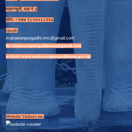
मक्रन्चुली, वडा नं ३
फोन: +९७७ ९८५५०८८९६६
email:
makawanpurgadhi.rmc@gmail.com
ito.makawanpurgadhimun@gmail.com
website:
www.makawanpurgadhimun.gov.np
Website Visitors no.