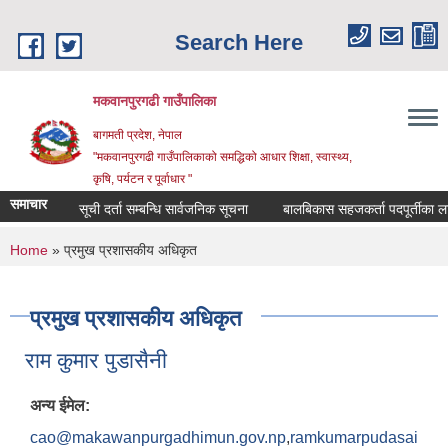
Skip to main content
Search Here
मकवानपुरगढी गाउँपालिका
बागमती प्रदेश, नेपाल
"मकवानपुरगढी गाउँपालिकाको समद्धिको आधार शिक्षा, स्‍वास्‍थ्‍य,
कृषि, पर्यटन र पूर्वाधार "
समाचार
सूची दर्ता सम्बन्धि सार्वजनिक सूचना
बालबिकास सहजकर्ता पदपूर्तीका लागि दरखा
You are here
Home
» प्रमुख प्रशासकीय अधिकृत
प्रमुख प्रशासकीय अधिकृत
राम कुमार पुडासैनी
अन्य ईमेल:
cao@makawanpurgadhimun.gov.np
,
ramkumarpudasai