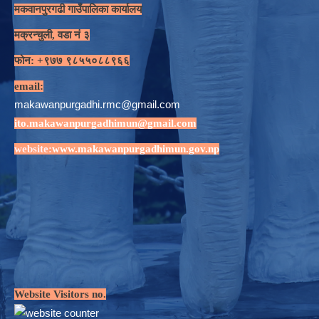
मकवानपुरगढी गाउँपालिका कार्यालय
मक्रन्चुली, वडा नं ३
फोन: +९७७ ९८५५०८८९६६
email:
makawanpurgadhi.rmc@gmail.com
ito.makawanpurgadhimun@gmail.com
website:
www.makawanpurgadhimun.gov.np
Website Visitors no.