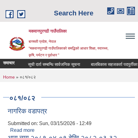
Skip to main content
Search Here
मकवानपुरगढी गाउँपालिका
बागमती प्रदेश, नेपाल
"मकवानपुरगढी गाउँपालिकाको समद्धिको आधार शिक्षा, स्‍वास्‍थ्‍य,
कृषि, पर्यटन र पूर्वाधार "
समाचार
सूची दर्ता सम्बन्धि सार्वजनिक सूचना
बालबिकास सहजकर्ता पदपूर्तीका लागि द
You are here
Home
» ०८१/०८२
०८१/०८२
नागरिक वडापत्र
Submitted on:
Sun, 03/15/2026 - 12:49
Read more
about नागरिक वडापत्र
आय व्यय २०८१-०४-०१ देखि २०८२-०३-३२