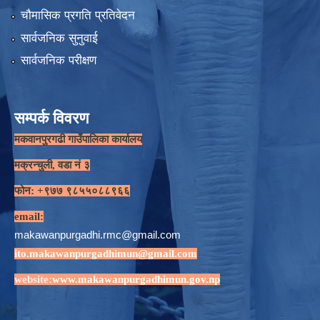
चौमासिक प्रगति प्रतिवेदन
सार्वजनिक सुनुवाई
सार्वजनिक परीक्षण
सम्पर्क विवरण
मकवानपुरगढी गाउँपालिका कार्यालय
मक्रन्चुली, वडा नं ३
फोन: +९७७ ९८५५०८८९६६
email:
makawanpurgadhi.rmc@gmail.com
ito.makawanpurgadhimun@gmail.com
website:
www.makawanpurgadhimun.gov.np