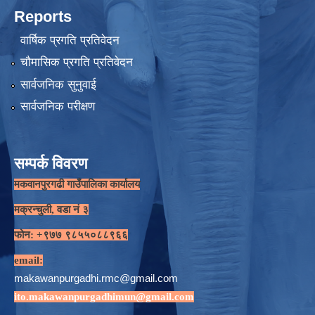
Reports
वार्षिक प्रगति प्रतिवेदन
चौमासिक प्रगति प्रतिवेदन
सार्वजनिक सुनुवाई
सार्वजनिक परीक्षण
सम्पर्क विवरण
मकवानपुरगढी गाउँपालिका कार्यालय
मक्रन्चुली, वडा नं ३
फोन: +९७७ ९८५५०८८९६६
email:
makawanpurgadhi.rmc@gmail.com
ito.makawanpurgadhimun@gmail.com