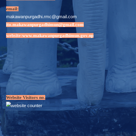
email:
makawanpurgadhi.rmc@gmail.com
ito.makawanpurgadhimun@gmail.com
website:
www.makawanpurgadhimun.gov.np
Website Visitors no.