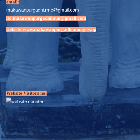
email:
makawanpurgadhi.rmc@gmail.com
ito.makawanpurgadhimun@gmail.com
website:
www.makawanpurgadhimun.gov.np
Website Visitors no.