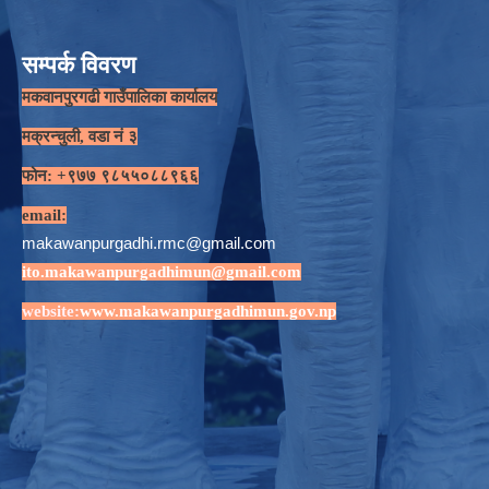
सम्पर्क विवरण
मकवानपुरगढी गाउँपालिका कार्यालय
मक्रन्चुली, वडा नं ३
फोन: +९७७ ९८५५०८८९६६
email:
makawanpurgadhi.rmc@gmail.com
ito.makawanpurgadhimun@gmail.com
website:
www.makawanpurgadhimun.gov.np